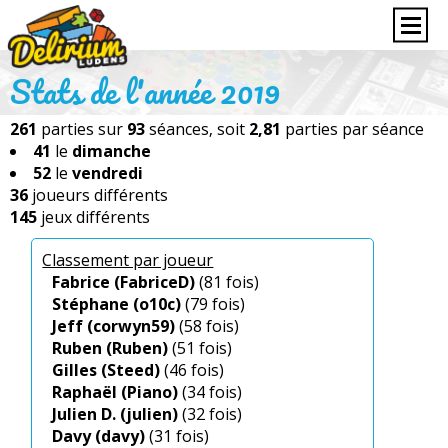
Stats de l'année 2019
261
parties sur
93
séances, soit
2,81
parties par séance
41
le
dimanche
52
le
vendredi
36
joueurs différents
145
jeux différents
Classement par joueur
Fabrice (FabriceD)
(81 fois)
Stéphane (o10c)
(79 fois)
Jeff (corwyn59)
(58 fois)
Ruben (Ruben)
(51 fois)
Gilles (Steed)
(46 fois)
Raphaël (Piano)
(34 fois)
Julien D. (julien)
(32 fois)
Davy (davy)
(31 fois)