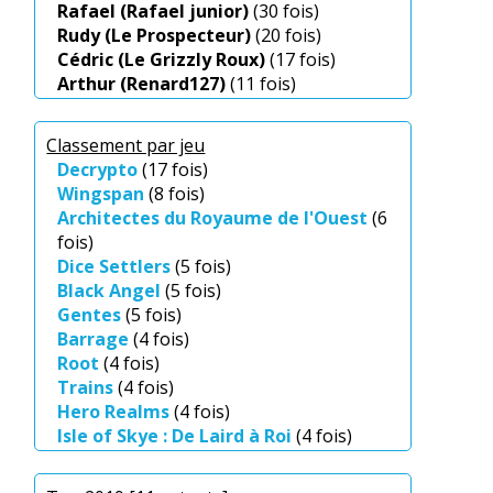
Rafael (Rafael junior)
(30 fois)
Rudy (Le Prospecteur)
(20 fois)
Cédric (Le Grizzly Roux)
(17 fois)
Arthur (Renard127)
(11 fois)
Françoise (Francoise)
(11 fois)
Hélène (Hélène)
(11 fois)
Classement par jeu
Corentin (Barberousse)
(10 fois)
Decrypto
(17 fois)
Damien (Gingree)
(8 fois)
Wingspan
(8 fois)
Nicolas (Smile)
(7 fois)
Architectes du Royaume de l'Ouest
(6
Henri
(6 fois)
fois)
Jérôme (jerome)
(5 fois)
Dice Settlers
(5 fois)
Marie (Marydem)
(4 fois)
Black Angel
(5 fois)
Rémi (Rémi)
(4 fois)
Gentes
(5 fois)
Quentin (kent159)
(3 fois)
Barrage
(4 fois)
Rémi (remi5)
(2 fois)
Root
(4 fois)
Eric (Eric)
(2 fois)
Trains
(4 fois)
Michaël (Aldebaran)
(2 fois)
Hero Realms
(4 fois)
Clément (gendre de Fabrice)
(1 fois)
Isle of Skye : De Laird à Roi
(4 fois)
Lucas (fils de Gilles (Steed))
(1 fois)
Blackout : Hong Kong
(4 fois)
Mathieu S. (compagnon de Sabrina)
(1
Scythe
(4 fois)