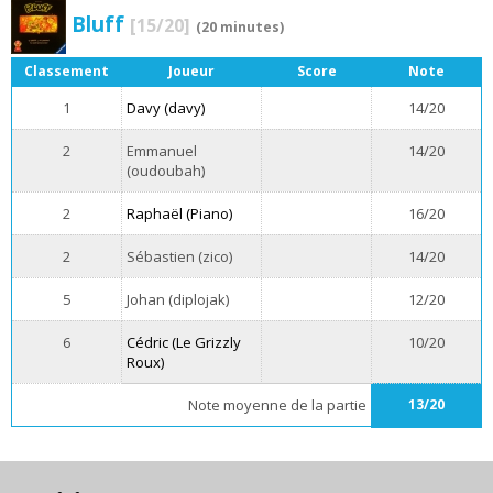
Bluff
[15/20]
(20 minutes)
Classement
Joueur
Score
Note
1
Davy (davy)
14/20
2
Emmanuel
14/20
(oudoubah)
2
Raphaël (Piano)
16/20
2
Sébastien (zico)
14/20
5
Johan (diplojak)
12/20
6
Cédric (Le Grizzly
10/20
Roux)
Note moyenne de la partie
13/20