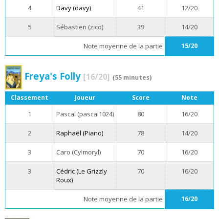
4
Davy (davy)
41
12/20
5
Sébastien (zico)
39
14/20
Note moyenne de la partie
15/20
Freya's Folly
[16/20]
(55 minutes)
Classement
Joueur
Score
Note
1
Pascal (pascal1024)
80
16/20
2
Raphaël (Piano)
78
14/20
3
Caro (Cylmoryl)
70
16/20
3
Cédric (Le Grizzly
70
16/20
Roux)
Note moyenne de la partie
16/20