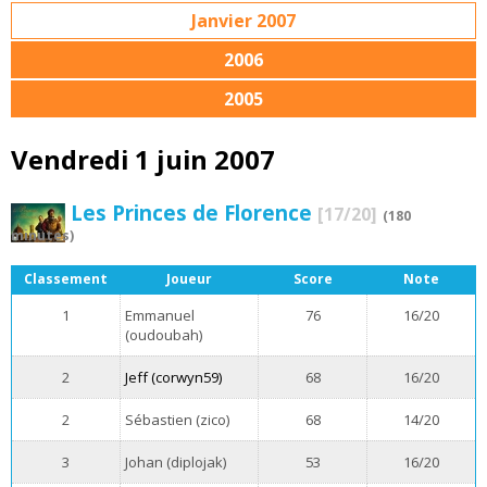
Janvier 2007
2006
2005
Vendredi 1 juin 2007
Les Princes de Florence
[17/20]
(180
minutes)
Classement
Joueur
Score
Note
1
Emmanuel
76
16/20
(oudoubah)
2
Jeff (corwyn59)
68
16/20
2
Sébastien (zico)
68
14/20
3
Johan (diplojak)
53
16/20