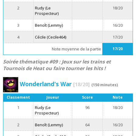
2
Rudy (Le
18/20
Prospecteur)
3
Benoît (Lemmy)
16/20
4
Cécile (Cecile464)
17/20
Note moyenne de la partie
17/20
Soirée thématique #09 : Jeux sur les trains et
Tournois de Heat ou faire tourner les hits !
Wonderland's War
[18/20]
(150 minutes)
Classement
Joueur
Score
Note
1
Rudy (Le
96
18/20
Prospecteur)
2
Benoît (Lemmy)
64
16/20