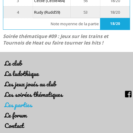
3
Cécile (Cecile464)
56
18/20
4
Rudy (Rudd59)
53
18/20
Note moyenne de la partie
18/20
Soirée thématique #09 : Jeux sur les trains et
Tournois de Heat ou faire tourner les hits !
Le club
La ludothèque
Les jeux joués au club
Les soirées thématiques
Les parties
Le forum
Contact