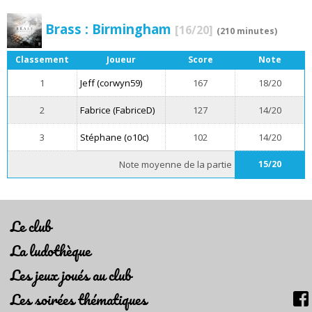
Brass : Birmingham
[16/20]
(210 minutes)
Classement
Joueur
Score
Note
1
Jeff (corwyn59)
167
18/20
2
Fabrice (FabriceD)
127
14/20
3
Stéphane (o10c)
102
14/20
Note moyenne de la partie
15/20
Le club
La ludothèque
Les jeux joués au club
Les soirées thématiques