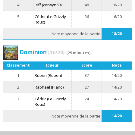
4
Jeff (corwyn59)
48
18/20
5
Cédric (Le Grizzly
36
16/20
Roux)
Note moyenne de la partie
18/20
Dominion
[16/20]
(25 minutes)
Classement
Joueur
Score
Note
1
Ruben (Ruben)
37
14/20
2
Raphaël (Piano)
27
14/20
3
Cédric (Le Grizzly
24
14/20
Roux)
Note moyenne de la partie
14/20