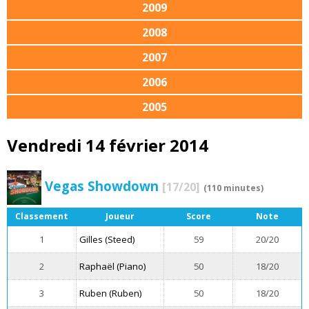
2009
2008
2007
2006
2005
Vendredi 14 février 2014
Vegas Showdown
[17/20]
(110 minutes)
Classement
Joueur
Score
Note
1
Gilles (Steed)
59
20/20
2
Raphaël (Piano)
50
18/20
3
Ruben (Ruben)
50
18/20