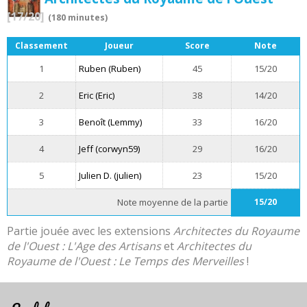
[17/20]
(180 minutes)
Classement
Joueur
Score
Note
1
Ruben (Ruben)
45
15/20
2
Eric (Eric)
38
14/20
3
Benoît (Lemmy)
33
16/20
4
Jeff (corwyn59)
29
16/20
5
Julien D. (julien)
23
15/20
Note moyenne de la partie
15/20
Partie jouée avec les extensions
Architectes du Royaume
de l'Ouest : L'Age des Artisans
et
Architectes du
Royaume de l'Ouest : Le Temps des Merveilles
!