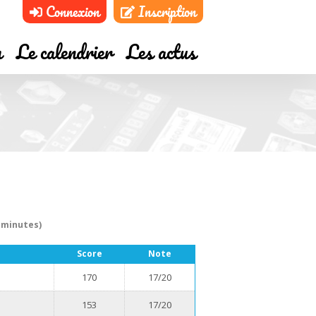
Connexion
Inscription
m
Le calendrier
Les actus
 minutes)
Score
Note
170
17/20
153
17/20