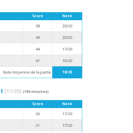
Score
Note
58
20/20
49
20/20
44
17/20
41
16/20
Note moyenne de la partie
18/20
st
[17/20]
(100 minutes)
Score
Note
36
17/20
31
17/20