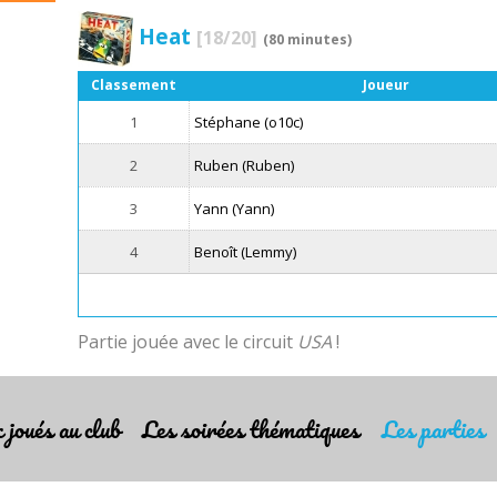
Heat
[18/20]
(80 minutes)
Classement
Joueur
1
Stéphane (o10c)
2
Ruben (Ruben)
3
Yann (Yann)
4
Benoît (Lemmy)
Partie jouée avec le circuit
USA
!
 joués au club
Les soirées thématiques
Les parties