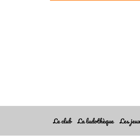
Le club
La ludothèque
Les jeux