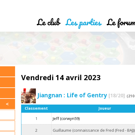
Le club
Les parties
Le foru
Vendredi 14 avril 2023
Jiangnan : Life of Gentry
[18/20]
(210
Classement
Joueur
1
Jeff (corwyn59)
2
Guillaume (connaissance de Fred (Fred - BAJ))