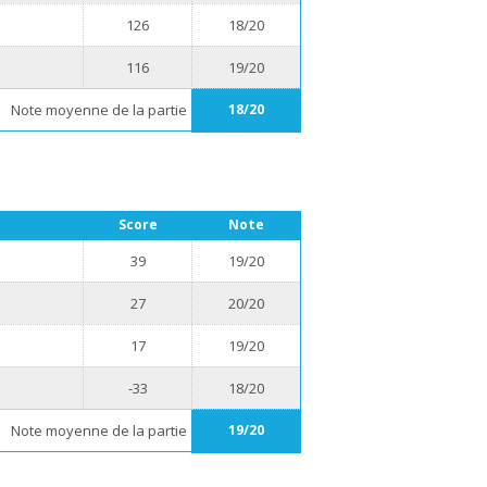
126
18/20
116
19/20
Note moyenne de la partie
18/20
Score
Note
39
19/20
27
20/20
17
19/20
-33
18/20
Note moyenne de la partie
19/20