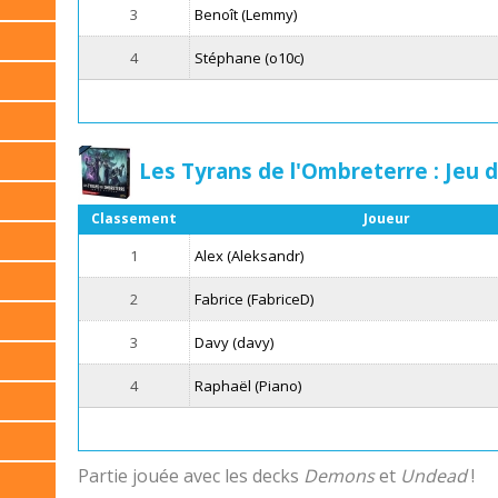
3
Benoît (Lemmy)
4
Stéphane (o10c)
Les Tyrans de l'Ombreterre : Jeu 
Classement
Joueur
1
Alex (Aleksandr)
2
Fabrice (FabriceD)
3
Davy (davy)
4
Raphaël (Piano)
Partie jouée avec les decks
Demons
et
Undead
!