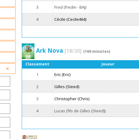
3
Fred (fredm - BAJ)
4
Cécile (Cecile464)
Ark Nova
[18/20]
(160 minutes)
Classement
Joueur
1
Eric (Eric)
2
Gilles (Steed)
3
Christopher (Chris)
4
Lucas (fils de Gilles (Steed))