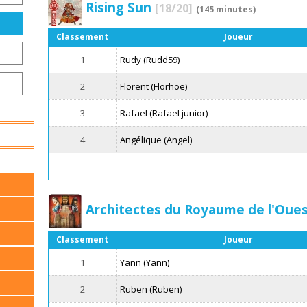
Rising Sun
[18/20]
(145 minutes)
Classement
Joueur
1
Rudy (Rudd59)
2
Florent (Florhoe)
3
Rafael (Rafael junior)
4
Angélique (Angel)
Architectes du Royaume de l'Oue
Classement
Joueur
1
Yann (Yann)
2
Ruben (Ruben)