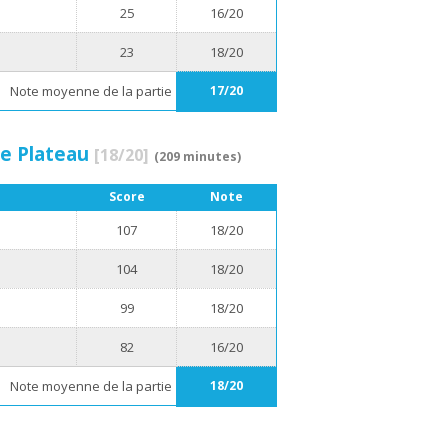
25
16/20
23
18/20
Note moyenne de la partie
17/20
de Plateau
[18/20]
(209 minutes)
Score
Note
107
18/20
104
18/20
99
18/20
82
16/20
Note moyenne de la partie
18/20