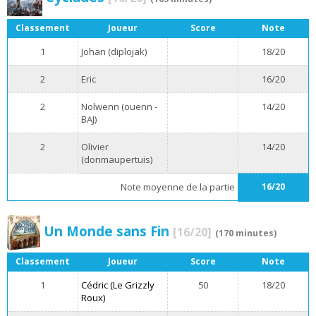
Classement
Joueur
Score
Note
1
Johan (diplojak)
18/20
2
Eric
16/20
2
Nolwenn (ouenn -
14/20
BAJ)
2
Olivier
14/20
(donmaupertuis)
Note moyenne de la partie
16/20
Un Monde sans Fin
[16/20]
(170 minutes)
Classement
Joueur
Score
Note
1
Cédric (Le Grizzly
50
18/20
Roux)