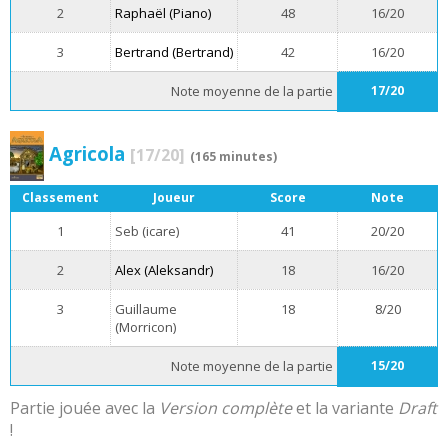
2
Raphaël (Piano)
48
16/20
3
Bertrand (Bertrand)
42
16/20
Note moyenne de la partie
17/20
Agricola
[17/20]
(165 minutes)
Classement
Joueur
Score
Note
1
Seb (icare)
41
20/20
2
Alex (Aleksandr)
18
16/20
3
Guillaume
18
8/20
(Morricon)
Note moyenne de la partie
15/20
Partie jouée avec la
Version complète
et la variante
Draft
!