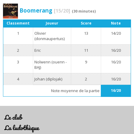
Boomerang
[15/20]
(30 minutes)
Classement
Joueur
Score
Note
1
Olivier
13
14/20
(donmaupertuis)
2
Eric
11
16/20
3
Nolwenn (ouenn -
9
16/20
BAJ)
4
Johan (diplojak)
2
16/20
Note moyenne de la partie
16/20
Le club
La ludothèque