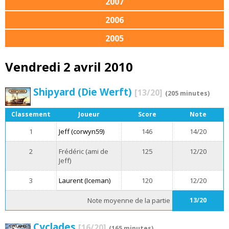
2007
2006
2005
Vendredi 2 avril 2010
Shipyard (Die Werft)
[13/20]
(205 minutes)
Classement
Joueur
Score
Note
1
Jeff (corwyn59)
146
14/20
2
Frédéric (ami de
125
12/20
Jeff)
3
Laurent (Iceman)
120
12/20
Note moyenne de la partie
13/20
Cyclades
[16/20]
(165 minutes)