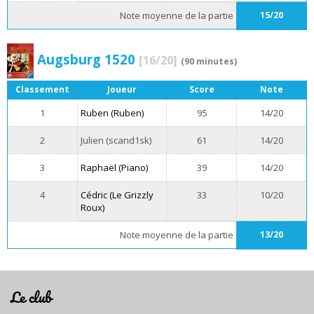
Note moyenne de la partie
15/20
Augsburg 1520
[16/20]
(90 minutes)
Classement
Joueur
Score
Note
1
Ruben (Ruben)
95
14/20
2
Julien (scand1sk)
61
14/20
3
Raphaël (Piano)
39
14/20
4
Cédric (Le Grizzly
33
10/20
Roux)
Note moyenne de la partie
13/20
Le club