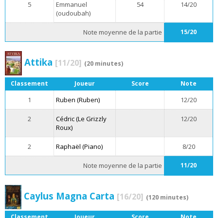
5
Emmanuel
54
14/20
(oudoubah)
Note moyenne de la partie
15/20
Attika
[11/20]
(20 minutes)
Classement
Joueur
Score
Note
1
Ruben (Ruben)
12/20
2
Cédric (Le Grizzly
12/20
Roux)
2
Raphaël (Piano)
8/20
Note moyenne de la partie
11/20
Caylus Magna Carta
[16/20]
(120 minutes)
Classement
Joueur
Score
Note