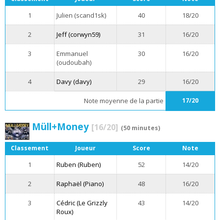
1
Julien (scand1sk)
40
18/20
2
Jeff (corwyn59)
31
16/20
3
Emmanuel
30
16/20
(oudoubah)
4
Davy (davy)
29
16/20
Note moyenne de la partie
17/20
Müll+Money
[16/20]
(50 minutes)
Classement
Joueur
Score
Note
1
Ruben (Ruben)
52
14/20
2
Raphaël (Piano)
48
16/20
3
Cédric (Le Grizzly
43
14/20
Roux)