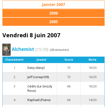
Janvier 2007
2006
2005
Vendredi 8 juin 2007
Alchemist
[15/20]
(30 minutes)
Classement
Joueur
Score
Note
1
Davy (davy)
73
16/20
2
Jeff (corwyn59)
73
16/20
3
Cédric (Le Grizzly
66
16/20
Roux)
4
Raphaël (Piano)
64
14/20