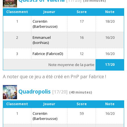
(55 minutes)
Classement
Joueur
Score
Note
1
Corentin
17
18/20
(Barberousse)
2
Emmanuel
16
16/20
(bonhias)
3
Fabrice (FabriceD)
12
16/20
Note moyenne de la partie
17/20
A noter que ce jeu a été créé en PnP par Fabrice !
Quadropolis
[17/20]
(40 minutes)
Classement
Joueur
Score
Note
1
Corentin
59
16/20
(Barberousse)