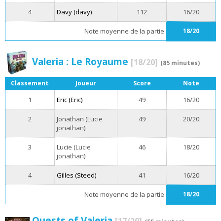
4
Davy (davy)
112
16/20
Note moyenne de la partie
18/20
Valeria : Le Royaume
[18/20]
(85 minutes)
Classement
Joueur
Score
Note
1
Eric (Eric)
49
16/20
2
Jonathan (Lucie
49
20/20
jonathan)
3
Lucie (Lucie
46
18/20
jonathan)
4
Gilles (Steed)
41
16/20
Note moyenne de la partie
18/20
Quests of Valeria
[17/20]