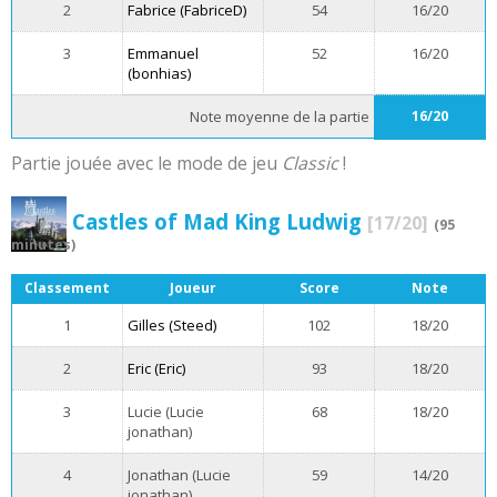
2
Fabrice (FabriceD)
54
16/20
3
Emmanuel
52
16/20
(bonhias)
Note moyenne de la partie
16/20
Partie jouée avec le mode de jeu
Classic
!
Castles of Mad King Ludwig
[17/20]
(95
minutes)
Classement
Joueur
Score
Note
1
Gilles (Steed)
102
18/20
2
Eric (Eric)
93
18/20
3
Lucie (Lucie
68
18/20
jonathan)
4
Jonathan (Lucie
59
14/20
jonathan)