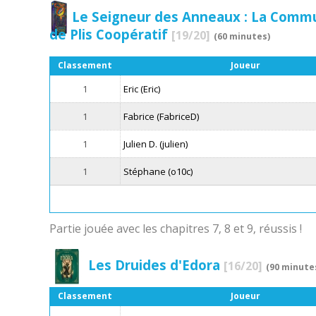
Le Seigneur des Anneaux : La Commu
de Plis Coopératif
[19/20]
(60 minutes)
Classement
Joueur
1
Eric (Eric)
1
Fabrice (FabriceD)
1
Julien D. (julien)
1
Stéphane (o10c)
Partie jouée avec les chapitres 7, 8 et 9, réussis !
Les Druides d'Edora
[16/20]
(90 minute
Classement
Joueur