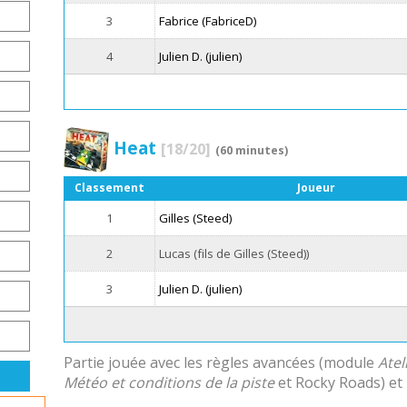
3
Fabrice (FabriceD)
4
Julien D. (julien)
Heat
[18/20]
(60 minutes)
Classement
Joueur
1
Gilles (Steed)
2
Lucas (fils de Gilles (Steed))
3
Julien D. (julien)
Partie jouée avec les règles avancées (module
Atel
Météo et conditions de la piste
et Rocky Roads) et l