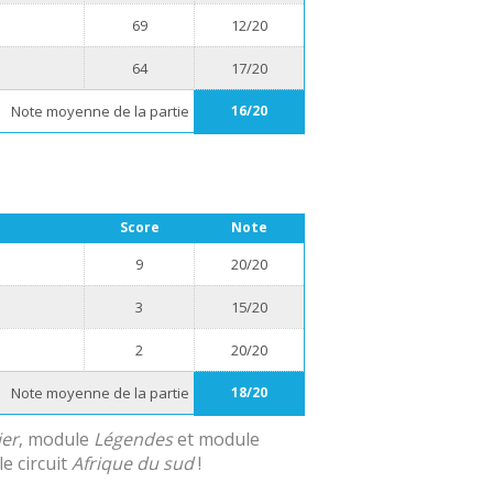
69
12/20
64
17/20
Note moyenne de la partie
16/20
Score
Note
9
20/20
3
15/20
2
20/20
Note moyenne de la partie
18/20
ier
, module
Légendes
et module
e circuit
Afrique du sud
!