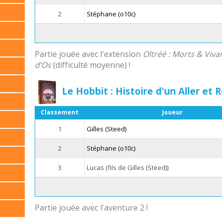
2
Stéphane (o10c)
Partie jouée avec l'extension
Oltréé : Morts & Viva
d’Os
(difficulté moyenne) !
Le Hobbit : Histoire d'un Aller et
Classement
Joueur
1
Gilles (Steed)
2
Stéphane (o10c)
3
Lucas (fils de Gilles (Steed))
Partie jouée avec l'aventure 2 !