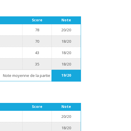
Score
Note
78
20/20
70
18/20
43
18/20
35
18/20
Note moyenne de la partie
19/20
Score
Note
20/20
18/20