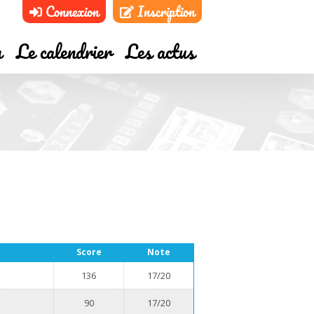
Connexion
Inscription
m
Le calendrier
Les actus
Score
Note
136
17/20
90
17/20