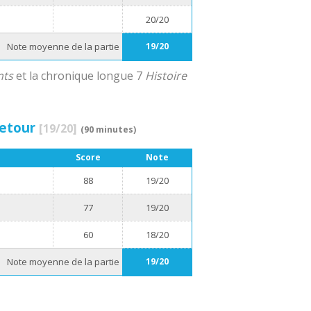
20/20
Note moyenne de la partie
19/20
nts
et la chronique longue 7
Histoire
 Retour
[19/20]
(90 minutes)
Score
Note
88
19/20
77
19/20
60
18/20
Note moyenne de la partie
19/20