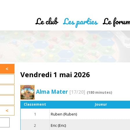
Le club
Les parties
Le foru
Vendredi 1 mai 2026
Alma Mater
[17/20]
(180 minutes)
Classement
Joueur
1
Ruben (Ruben)
2
Eric (Eric)