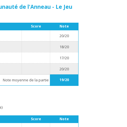
nauté de l'Anneau - Le Jeu
Score
Note
20/20
18/20
17/20
20/20
Note moyenne de la partie
19/20
s)
Score
Note