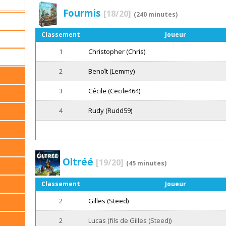
Fourmis
[18/20]
(240 minutes)
Classement
Joueur
1
Christopher (Chris)
2
Benoît (Lemmy)
3
Cécile (Cecile464)
4
Rudy (Rudd59)
Oltréé
[19/20]
(45 minutes)
Classement
Joueur
2
Gilles (Steed)
2
Lucas (fils de Gilles (Steed))