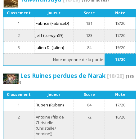
(195 minutes)
Classement
Joueur
Score
Note
1
Fabrice (FabriceD)
131
18/20
2
Jeff (corwyn59)
123
17/20
3
Julien D. (julien)
84
19/20
Note moyenne de la partie
18/20
Les Ruines perdues de Narak
[18/20]
(135
minutes)
Classement
Joueur
Score
Note
1
Ruben (Ruben)
84
17/20
2
Antoine (fils de
72
16/20
Christelle
(Christelle/
Antoine))