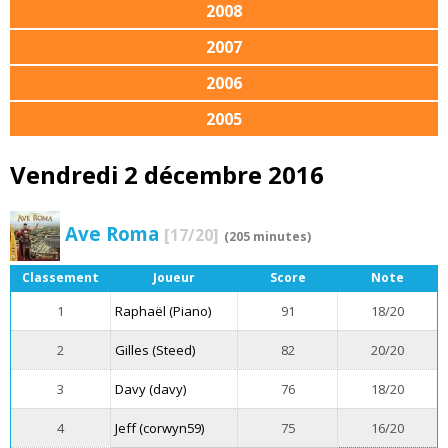
2008
2007
2006
2005
Vendredi 2 décembre 2016
Ave Roma
[17/20]
(205 minutes)
Classement
Joueur
Score
Note
1
Raphaël (Piano)
91
18/20
2
Gilles (Steed)
82
20/20
3
Davy (davy)
76
18/20
4
Jeff (corwyn59)
75
16/20