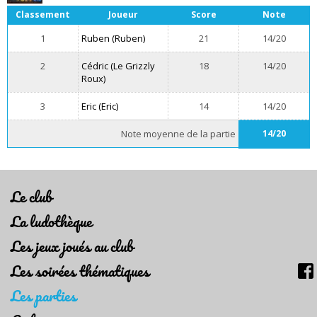
Classement
Joueur
Score
Note
1
Ruben (Ruben)
21
14/20
2
Cédric (Le Grizzly
18
14/20
Roux)
3
Eric (Eric)
14
14/20
Note moyenne de la partie
14/20
Le club
La ludothèque
Les jeux joués au club
Les soirées thématiques
Les parties