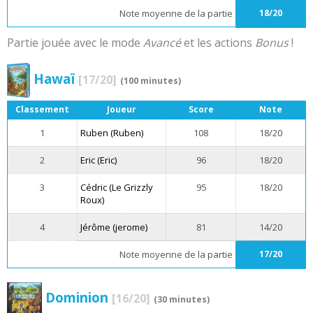
Note moyenne de la partie
18/20
Partie jouée avec le mode
Avancé
et les actions
Bonus
!
Hawaï
[17/20]
(100 minutes)
Classement
Joueur
Score
Note
1
Ruben (Ruben)
108
18/20
2
Eric (Eric)
96
18/20
3
Cédric (Le Grizzly
95
18/20
Roux)
4
Jérôme (jerome)
81
14/20
Note moyenne de la partie
17/20
Dominion
[16/20]
(30 minutes)