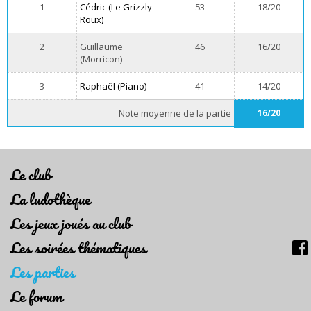
1
Cédric (Le Grizzly
53
18/20
Roux)
2
Guillaume
46
16/20
(Morricon)
3
Raphaël (Piano)
41
14/20
Note moyenne de la partie
16/20
Le club
La ludothèque
Les jeux joués au club
Les soirées thématiques
Les parties
Le forum