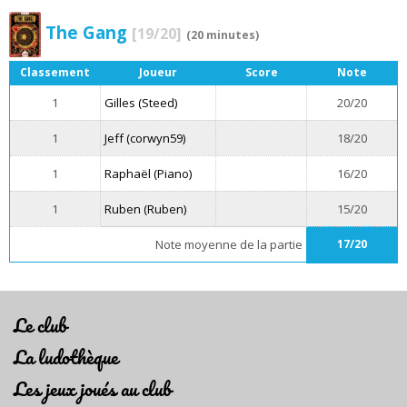
The Gang
[19/20]
(20 minutes)
Classement
Joueur
Score
Note
1
Gilles (Steed)
20/20
1
Jeff (corwyn59)
18/20
1
Raphaël (Piano)
16/20
1
Ruben (Ruben)
15/20
Note moyenne de la partie
17/20
Le club
La ludothèque
Les jeux joués au club