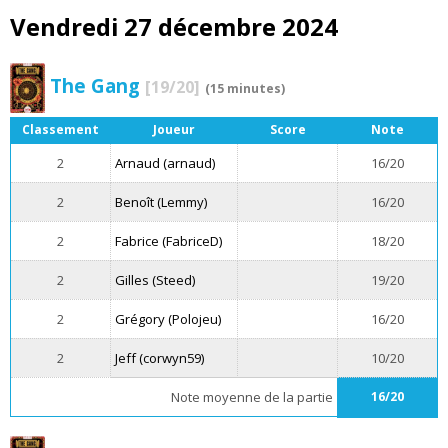
Vendredi 27 décembre 2024
The Gang
[19/20]
(15 minutes)
Classement
Joueur
Score
Note
2
Arnaud (arnaud)
16/20
2
Benoît (Lemmy)
16/20
2
Fabrice (FabriceD)
18/20
2
Gilles (Steed)
19/20
2
Grégory (Polojeu)
16/20
2
Jeff (corwyn59)
10/20
Note moyenne de la partie
16/20