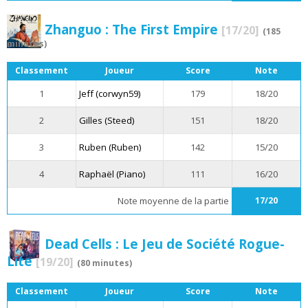
Zhanguo : The First Empire
[17/20]
(185
minutes)
Classement
Joueur
Score
Note
1
Jeff (corwyn59)
179
18/20
2
Gilles (Steed)
151
18/20
3
Ruben (Ruben)
142
15/20
4
Raphaël (Piano)
111
16/20
Note moyenne de la partie
17/20
Dead Cells : Le Jeu de Société Rogue-
Lite
[19/20]
(80 minutes)
Classement
Joueur
Score
Note