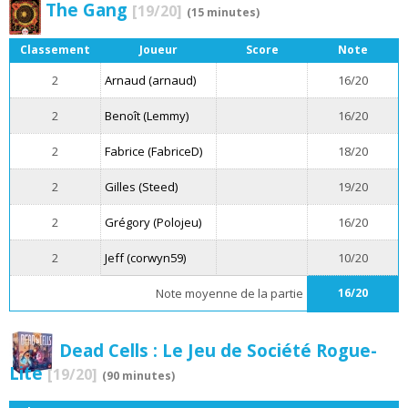
The Gang
[19/20]
(15 minutes)
Classement
Joueur
Score
Note
2
Arnaud (arnaud)
16/20
2
Benoît (Lemmy)
16/20
2
Fabrice (FabriceD)
18/20
2
Gilles (Steed)
19/20
2
Grégory (Polojeu)
16/20
2
Jeff (corwyn59)
10/20
Note moyenne de la partie
16/20
Dead Cells : Le Jeu de Société Rogue-
Lite
[19/20]
(90 minutes)