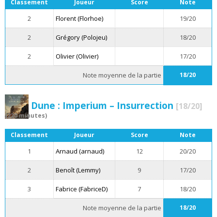
Classement
Joueur
Score
Note
2
Florent (Florhoe)
19/20
2
Grégory (Polojeu)
18/20
2
Olivier (Olivier)
17/20
Note moyenne de la partie
18/20
Dune : Imperium – Insurrection
[18/20]
(220 minutes)
Classement
Joueur
Score
Note
1
Arnaud (arnaud)
12
20/20
2
Benoît (Lemmy)
9
17/20
3
Fabrice (FabriceD)
7
18/20
Note moyenne de la partie
18/20