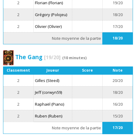
2
Florian (Florian)
19/20
2
Grégory (Polojeu)
18/20
2
Olivier (Olivier)
17/20
Note moyenne de la partie
18/20
The Gang
[19/20]
(10 minutes)
Classement
Joueur
Score
Note
2
Gilles (Steed)
20/20
2
Jeff (corwyn59)
18/20
2
Raphaël (Piano)
16/20
2
Ruben (Ruben)
15/20
Note moyenne de la partie
17/20