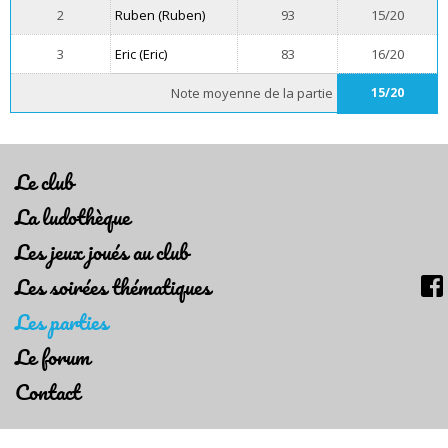
2
Ruben (Ruben)
93
15/20
3
Eric (Eric)
83
16/20
Note moyenne de la partie
15/20
Le club
La ludothèque
Les jeux joués au club
Les soirées thématiques
Les parties
Le forum
Contact