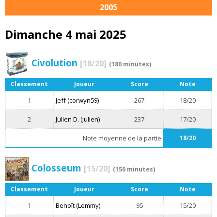
2005
Dimanche 4 mai 2025
Civolution
[18/20]
(180 minutes)
Classement
Joueur
Score
Note
1
Jeff (corwyn59)
267
18/20
2
Julien D. (julien)
237
17/20
Note moyenne de la partie
18/20
Colosseum
[15/20]
(150 minutes)
Classement
Joueur
Score
Note
1
Benoît (Lemmy)
95
15/20